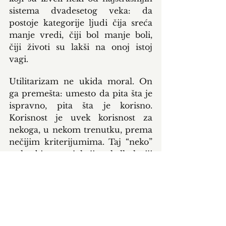
sistema dvadesetog veka: da 
postoje kategorije ljudi čija sreća 
manje vredi, čiji bol manje boli, 
čiji životi su lakši na onoj istoj 
vagi.
Utilitarizam ne ukida moral. On 
ga premešta: umesto da pita šta je 
ispravno, pita šta je korisno. 
Korisnost je uvek korisnost za 
nekoga, u nekom trenutku, prema 
nečijim kriterijumima. Taj “neko” 
retko biva onaj koji u kalkulaciji 
izlazi kao gubitnik.
Zašto deontologija nije krutost?
Najčešći prigovor deontološkoj 
etici glasi da je kruta, nehumana, 