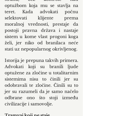
optužbom koja mu se stavlja na 
teret. Kada advokati počnu 
selektovati klijente prema 
moralnoj vrednosti, prestaje da 
postoji pravna država i nastaje 
sistem u kome vlast progoni koga 
želi, jer niko od branilaca neće 
stati uz nepopularnog okrivljenog.
Istorija je prepuna takvih primera. 
Advokati koji su branili ljude 
optužene za zločine u totalitarnim 
sistemima nisu to činili jer su 
odobravali te zločine. Činili su to 
jer su razumeli da je samo načelo 
odbrane ono što stoji između 
civilizacije i samovolje.
Tramvaj koji ne staje