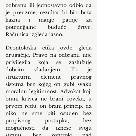
odbranu ili jednostavno odbio da 
je preuzme, rezultat bi bio brža 
kazna i manje patnje za 
potencijalne buduće žrtve. 
Računica izgleda jasno.
Deontološka etika ovde gleda 
drugačije. Pravo na odbranu nije 
privilegija koja se zaslužuje 
dobrim vladanjem. To je 
strukturni element pravnog 
sistema bez kojeg on gubi svaku 
moralnu legitimnost. Advokat koji 
brani krivca ne brani čoveka, u 
prvom redu, on brani princip: da 
niko ne sme biti osuđen bez 
propisnog postupka, bez 
mogućnosti da iznese svoju 
stranu, bez kontrole nad 