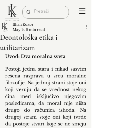
Ilhan Kokor
May 14
6 min read
Deontološka etika i
utilitarizam
Uvod: Dva moralna sveta
Postoji jedna stara i nikad sasvim 
rešena rasprava u srcu moralne 
filozofije. Na jednoj strani stoje oni 
koji veruju da se vrednost nekog 
čina meri isključivo njegovim 
posledicama, da moral nije ništa 
drugo do računica ishoda. Na 
drugoj strani stoje oni koji tvrde 
da postoje stvari koje se ne smeju 