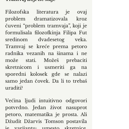
Filozofska literatura je ovaj 
problem dramatizovala kroz 
čuveni “problem tramvaja”, koji je 
formulisala filozofkinja Filipa Fut 
sredinom dvadesetog veka. 
Tramvaj se kreće prema petoro 
radnika vezanih na šinama i ne 
može stati. Možeš prebaciti 
skretnicom i usmeriti ga na 
sporedni kolosek gde se nalazi 
samo jedan čovek. Da li to trebaš 
uraditi?
Većina ljudi intuitivno odgovori 
potvrdno. Jedan život nasuprot 
petoro, matematika je prosta. Ali 
Džudit Džarvis Tomson postavila 
je varijantu: umesto skretnice, 