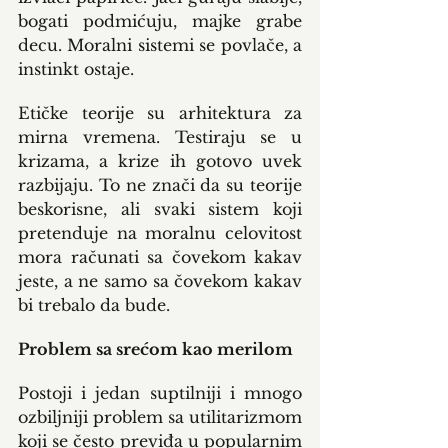
bogati podmićuju, majke grabe 
decu. Moralni sistemi se povlače, a 
instinkt ostaje.
Etičke teorije su arhitektura za 
mirna vremena. Testiraju se u 
krizama, a krize ih gotovo uvek 
razbijaju. To ne znači da su teorije 
beskorisne, ali svaki sistem koji 
pretenduje na moralnu celovitost 
mora računati sa čovekom kakav 
jeste, a ne samo sa čovekom kakav 
bi trebalo da bude.
Problem sa srećom kao merilom
Postoji i jedan suptilniji i mnogo 
ozbiljniji problem sa utilitarizmom 
koji se često previđa u popularnim 