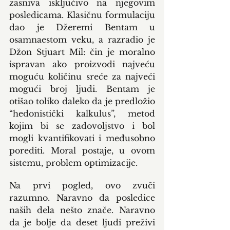
zasniva isključivo na njegovim 
posledicama. Klasičnu formulaciju 
dao je Džeremi Bentam u 
osamnaestom veku, a razradio je 
Džon Stjuart Mil: čin je moralno 
ispravan ako proizvodi najveću 
moguću količinu sreće za najveći 
mogući broj ljudi. Bentam je 
otišao toliko daleko da je predložio 
“hedonistički kalkulus”, metod 
kojim bi se zadovoljstvo i bol 
mogli kvantifikovati i međusobno 
porediti. Moral postaje, u ovom 
sistemu, problem optimizacije.
Na prvi pogled, ovo zvuči 
razumno. Naravno da posledice 
naših dela nešto znače. Naravno 
da je bolje da deset ljudi preživi 