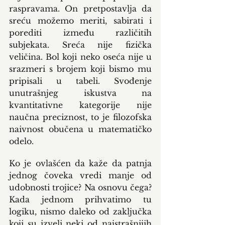
raspravama. On pretpostavlja da 
sreću možemo meriti, sabirati i 
porediti između različitih 
subjekata. Sreća nije fizička 
veličina. Bol koji neko oseća nije u 
srazmeri s brojem koji bismo mu 
pripisali u tabeli. Svođenje 
unutrašnjeg iskustva na 
kvantitativne kategorije nije 
naučna preciznost, to je filozofska 
naivnost obučena u matematičko 
odelo.
Ko je ovlašćen da kaže da patnja 
jednog čoveka vredi manje od 
udobnosti trojice? Na osnovu čega? 
Kada jednom prihvatimo tu 
logiku, nismo daleko od zaključka 
koji su izveli neki od najstrašnijih 