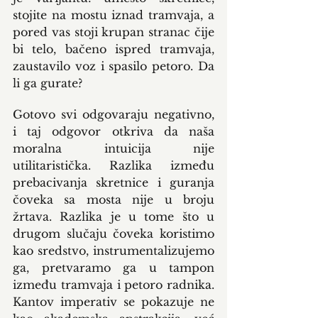
stojite na mostu iznad tramvaja, a 
pored vas stoji krupan stranac čije 
bi telo, bačeno ispred tramvaja, 
zaustavilo voz i spasilo petoro. Da 
li ga gurate?
Gotovo svi odgovaraju negativno, 
i taj odgovor otkriva da naša 
moralna intuicija nije 
utilitaristička. Razlika između 
prebacivanja skretnice i guranja 
čoveka sa mosta nije u broju 
žrtava. Razlika je u tome što u 
drugom slučaju čoveka koristimo 
kao sredstvo, instrumentalizujemo 
ga, pretvaramo ga u tampon 
između tramvaja i petoro radnika. 
Kantov imperativ se pokazuje ne 