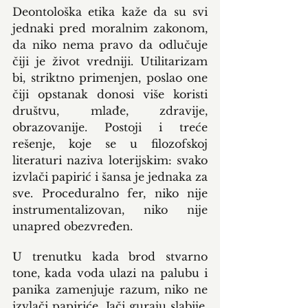
Deontološka etika kaže da su svi 
jednaki pred moralnim zakonom, 
da niko nema pravo da odlučuje 
čiji je život vredniji. Utilitarizam 
bi, striktno primenjen, poslao one 
čiji opstanak donosi više koristi 
društvu, mlađe, zdravije, 
obrazovanije. Postoji i treće 
rešenje, koje se u filozofskoj 
literaturi naziva loterijskim: svako 
izvlači papirić i šansa je jednaka za 
sve. Proceduralno fer, niko nije 
instrumentalizovan, niko nije 
unapred obezvređen.
U trenutku kada brod stvarno 
tone, kada voda ulazi na palubu i 
panika zamenjuje razum, niko ne 
izvlači papiriće. Jači guraju slabije, 