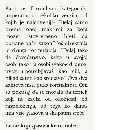
Kant je formulisao kategorički 
imperativ u nekoliko verzija, od 
kojih je najčuvenija: “Delaj samo 
prema onoj maksimi za koju 
možeš istovremeno hteti da 
postane opšti zakon.” Još direktnija 
je druga formulacija: “Delaj tako 
da čovečanstvo, kako u svojoj 
osobi tako i u osobi svakog drugog, 
uvek upotrebljavaš kao cilj, a 
nikad samo kao sredstvo.” Ova dva 
zahteva nisu puka formalnost. Oni 
su pokušaj da se moralu da temelj 
koji ne zavisi od okolnosti, od 
raspoloženja, od toga ko danas 
ima više glasova u skupštini sreće.
Lekar koji spasava kriminalca