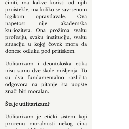
činiti, ma kakve koristi od njih 
proistekle, ma koliko se savršenom 
logikom opravdavale. Ova 
napetost nije akademska 
kurioziteta. Ona prožima svaku 
profesiju, svaku instituciju, svaku 
situaciju u kojoj čovek mora da 
donese odluku pod pritiskom.
Utilitarizam i deontološka etika 
nisu samo dve škole mišljenja. To 
su dva fundamentalno različita 
odgovora na pitanje šta uopšte 
znači biti moralan.
Šta je utilitarizam?
Utilitarizam je etički sistem koji 
procenu moralnosti nekog čina 