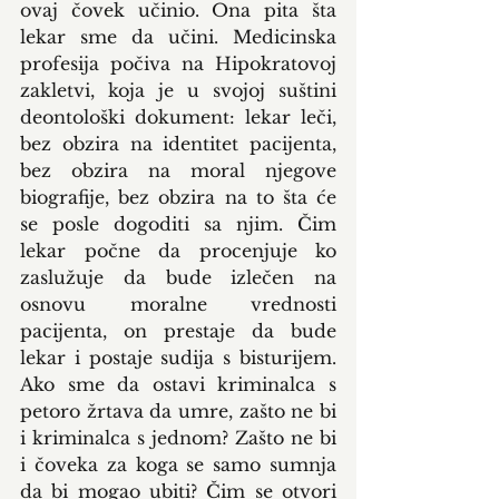
ovaj čovek učinio. Ona pita šta 
lekar sme da učini. Medicinska 
profesija počiva na Hipokratovoj 
zakletvi, koja je u svojoj suštini 
deontološki dokument: lekar leči, 
bez obzira na identitet pacijenta, 
bez obzira na moral njegove 
biografije, bez obzira na to šta će 
se posle dogoditi sa njim. Čim 
lekar počne da procenjuje ko 
zaslužuje da bude izlečen na 
osnovu moralne vrednosti 
pacijenta, on prestaje da bude 
lekar i postaje sudija s bisturijem. 
Ako sme da ostavi kriminalca s 
petoro žrtava da umre, zašto ne bi 
i kriminalca s jednom? Zašto ne bi 
i čoveka za koga se samo sumnja 
da bi mogao ubiti? Čim se otvori 