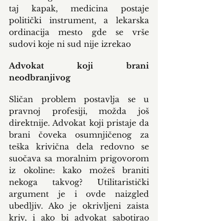
taj kapak, medicina postaje 
politički instrument, a lekarska 
ordinacija mesto gde se vrše 
sudovi koje ni sud nije izrekao
Advokat koji brani 
neodbranjivog
Sličan problem postavlja se u 
pravnoj profesiji, možda još 
direktnije. Advokat koji pristaje da 
brani čoveka osumnjičenog za 
teška krivična dela redovno se 
suočava sa moralnim prigovorom 
iz okoline: kako možeš braniti 
nekoga takvog? Utilitaristički 
argument je i ovde naizgled 
ubedljiv. Ako je okrivljeni zaista 
kriv, i ako bi advokat sabotirao 