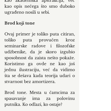
kao akademska apstrakcija, već 
kao opis nečega što smo duboko 
ugrađeno nosili u sebi.
Brod koji tone
Ovaj primer je toliko puta citiran, 
toliko puta provučen kroz 
seminarske radove i filozofske 
udžbenike, da je skoro izgubio 
sposobnost da zaista nešto pokaže. 
Koristimo ga ovde ne kao još 
jednu ilustraciju, već da vidimo 
šta se dešava kada teorija udari o 
stvarnost bez amortizera.
Brod tone. Mesta u čamcima za 
spasavanje ima za polovinu 
putnika. Ko odlazi, ko ostaje?