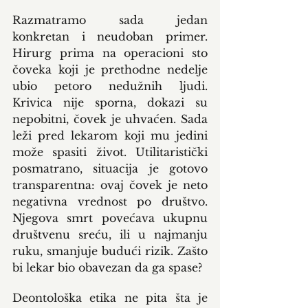
Razmatramo sada jedan 
konkretan i neudoban primer. 
Hirurg prima na operacioni sto 
čoveka koji je prethodne nedelje 
ubio petoro nedužnih ljudi. 
Krivica nije sporna, dokazi su 
nepobitni, čovek je uhvaćen. Sada 
leži pred lekarom koji mu jedini 
može spasiti život. Utilitaristički 
posmatrano, situacija je gotovo 
transparentna: ovaj čovek je neto 
negativna vrednost po društvo. 
Njegova smrt povećava ukupnu 
društvenu sreću, ili u najmanju 
ruku, smanjuje budući rizik. Zašto 
bi lekar bio obavezan da ga spase?
Deontološka etika ne pita šta je 