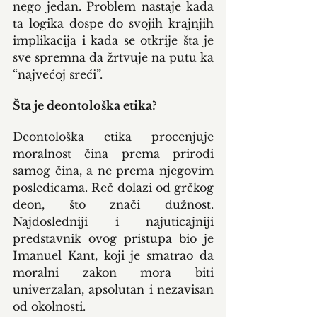
nego jedan. Problem nastaje kada 
ta logika dospe do svojih krajnjih 
implikacija i kada se otkrije šta je 
sve spremna da žrtvuje na putu ka 
“najvećoj sreći”.
Šta je deontološka etika?
Deontološka etika procenjuje 
moralnost čina prema prirodi 
samog čina, a ne prema njegovim 
posledicama. Reč dolazi od grčkog 
deon, što znači dužnost. 
Najdosledniji i najuticajniji 
predstavnik ovog pristupa bio je 
Imanuel Kant, koji je smatrao da 
moralni zakon mora biti 
univerzalan, apsolutan i nezavisan 
od okolnosti.