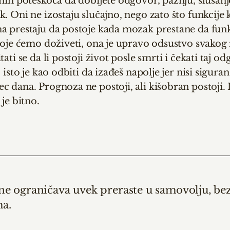
nih poteškoća da dobijete odgovor, pažnju, slušanje
. Oni ne izostaju slučajno, nego zato što funkcije 
a prestaju da postoje kada mozak prestane da fun
koje ćemo doživeti, ona je upravo odsustvo svakog 
ati se da li postoji život posle smrti i čekati taj o
 isto je kao odbiti da izađeš napolje jer nisi sigura
 dana. Prognoza ne postoji, ali kišobran postoji. I 
 je bitno.
ne ograničava uvek preraste u samovolju, bez
ma.