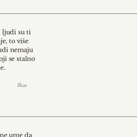
ljudi su ti
e, to više
judi nemaju
oji se stalno
e.
Ilhan
e ne ume da