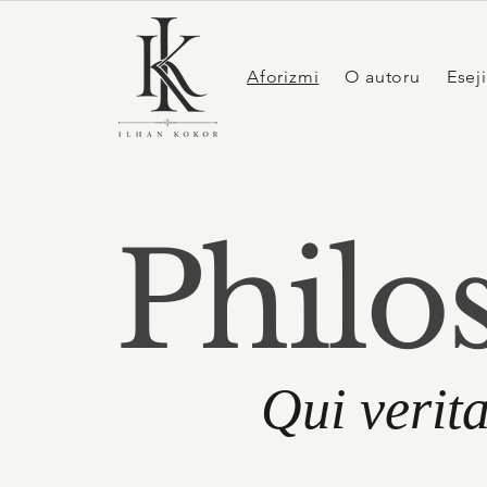
Aforizmi
O autoru
Eseji
Philo
Qui verita