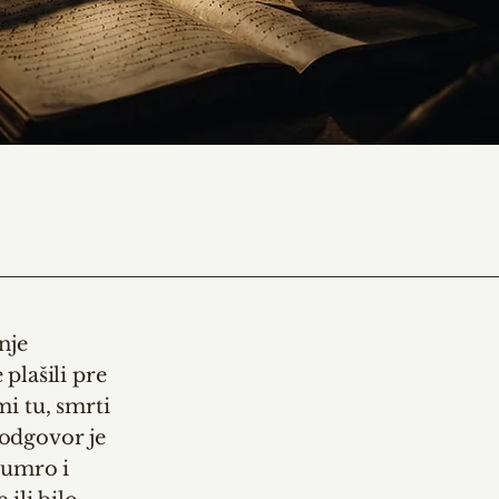
nje
plašili pre
mi tu, smrti
 odgovor je
 umro i