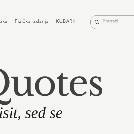
tika
Fizička izdanja
KUBARK
Quotes
sit, sed se