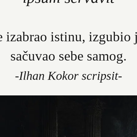
 izabrao istinu, izgubio j
sačuvao sebe samog.
-Ilhan Kokor scripsit-