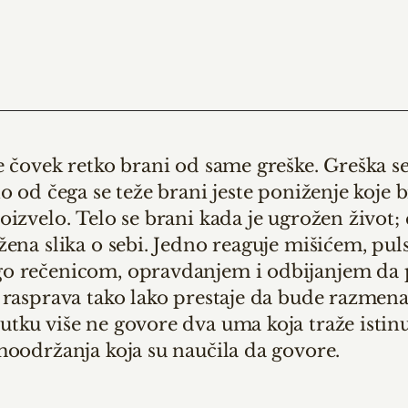
e čovek retko brani od same greške. Greška 
no od čega se teže brani jeste poniženje koje 
oizvelo.
Telo se brani kada je ugrožen život; 
žena slika o sebi. Jedno reaguje mišićem, pul
o rečenicom, opravdanjem i odbijanjem da 
rasprava tako lako prestaje da bude razmena
tku više ne govore dva uma koja traže istinu
moodržanja koja su naučila da govore.