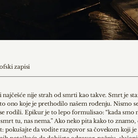
ofski zapisi
 najčešće nije strah od smrti kao takve. Smrt je sta
sto ono koje je prethodilo našem rođenju. Nismo se 
e rodili. Epikur je to lepo formulisao: “kada smo 
 smrt tu, nas nema.” Ako neko pita kako to znamo,
t: pokušajte da vodite razgovor sa čovekom koji je