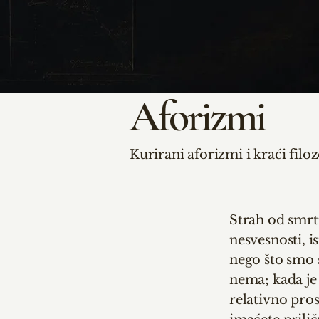
Aforizmi
Kurirani aforizmi i kraći filoz
Strah od smrti
nesvesnosti, i
nego što smo s
nema; kada je
relativno pros