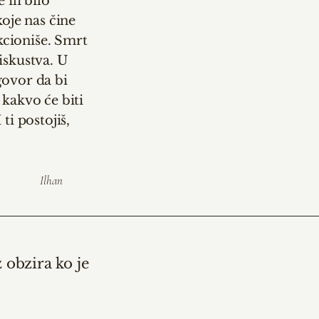
 ili bilo
koje nas čine
kcioniše. Smrt
iskustva. U
dgovor da bi
n kakvo će biti
ti postojiš,
Ilhan
 obzira ko je