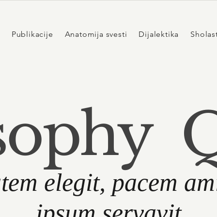
Publikacije
Anatomija svesti
Dijalektika
Sholas
sophy 
tem elegit, pacem ami
ipsum servavit