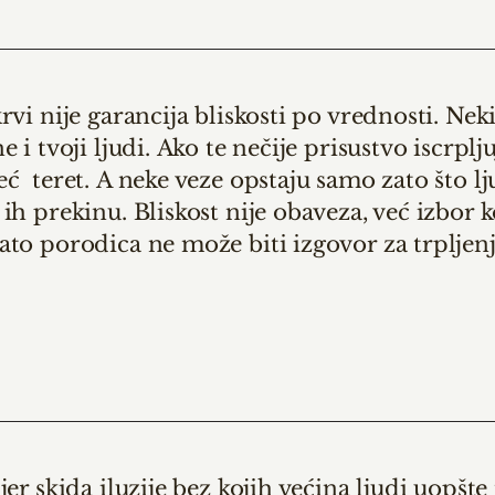
rvi nije garancija bliskosti po vrednosti.
Neki 
e i tvoji ljudi.
Ako te nečije prisustvo iscrpljuj
eć teret.
A neke veze opstaju samo zato što l
 ih prekinu.
Bliskost nije obaveza, već izbor k
to porodica ne može biti izgovor za trpljenj
jer skida iluzije bez kojih većina ljudi uopšt