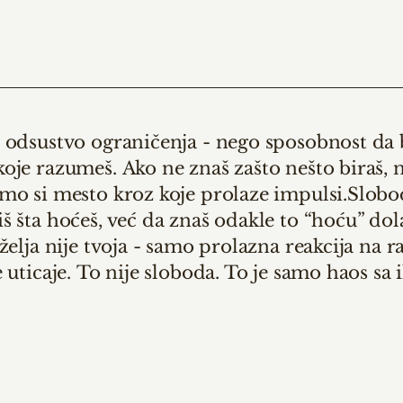
 odsustvo ograničenja - nego sposobnost da 
koje razumeš.
Ako ne znaš zašto nešto biraš, n
mo si mesto kroz koje prolaze impulsi.
Slobod
š šta hoćeš, već da znaš odakle to “hoću” dol
 želja nije tvoja - samo prolazna reakcija na r
 uticaje.
To nije sloboda. To je samo haos sa 