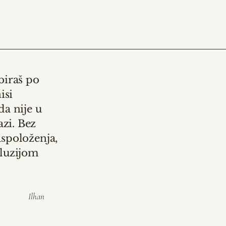
biraš po
isi
a nije u
azi. Bez
aspoloženja,
iluzijom
Ilhan