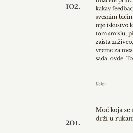
imaćete prilič
102.
kakav feedback
svesnim bićim
nije iskustvo 
tom smislu, pit
zaista zaživeo,
vreme za mesec
sada, ovde. To
Kokor
Moć koja se 
201.
drži u ruka