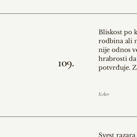
Bliskost po k
rodbina ali n
nije odnos v
hrabrosti da
109.
potvrđuje.
Za
Kokor
Svest razara 