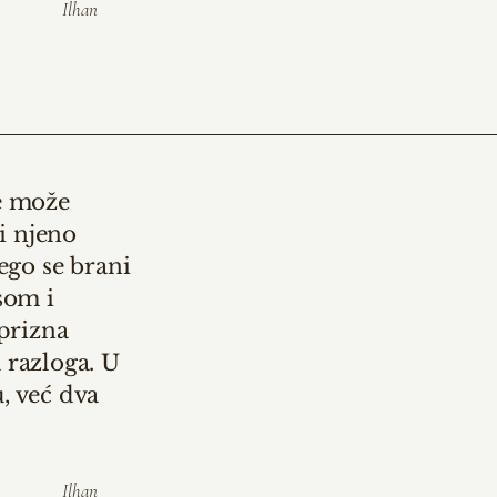
Ilhan
se može
bi njeno
ego se brani
som i
prizna
 razloga. U
, već dva
Ilhan