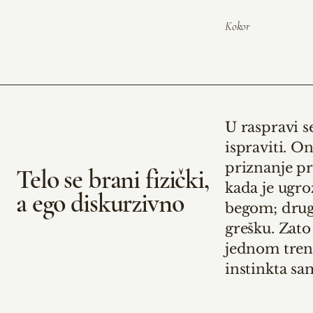
Kokor
U raspravi s
ispraviti. O
priznanje pr
Telo se brani fizički,
kada je ugro
a ego diskurzivno
begom; drug
grešku.
Zato 
jednom trenu
instinkta sa