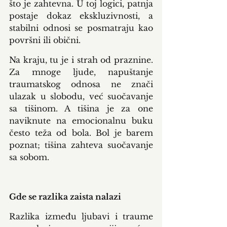
što je zahtevna. U toj logici, patnja 
postaje dokaz ekskluzivnosti, a 
stabilni odnosi se posmatraju kao 
površni ili obični.
Na kraju, tu je i strah od praznine. 
Za mnoge ljude, napuštanje 
traumatskog odnosa ne znači 
ulazak u slobodu, već suočavanje 
sa tišinom. A tišina je za one 
naviknute na emocionalnu buku 
često teža od bola. Bol je barem 
poznat; tišina zahteva suočavanje 
sa sobom.
Gde se razlika zaista nalazi
Razlika između ljubavi i traume 