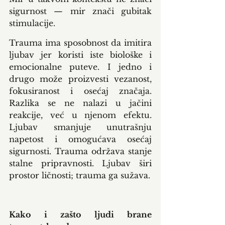
sigurnost — mir znači gubitak 
stimulacije.
Trauma ima sposobnost da imitira 
ljubav jer koristi iste biološke i 
emocionalne puteve. I jedno i 
drugo može proizvesti vezanost, 
fokusiranost i osećaj značaja. 
Razlika se ne nalazi u jačini 
reakcije, već u njenom efektu. 
Ljubav smanjuje unutrašnju 
napetost i omogućava osećaj 
sigurnosti. Trauma održava stanje 
stalne pripravnosti. Ljubav širi 
prostor ličnosti; trauma ga sužava.
Kako i zašto ljudi brane 