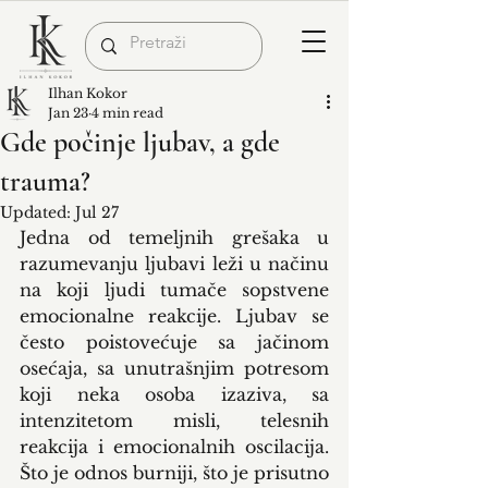
Ilhan Kokor
Jan 23
4 min read
Gde počinje ljubav, a gde
trauma?
Updated:
Jul 27
Jedna od temeljnih grešaka u 
razumevanju ljubavi leži u načinu 
na koji ljudi tumače sopstvene 
emocionalne reakcije. Ljubav se 
često poistovećuje sa jačinom 
osećaja, sa unutrašnjim potresom 
koji neka osoba izaziva, sa 
intenzitetom misli, telesnih 
reakcija i emocionalnih oscilacija. 
Što je odnos burniji, što je prisutno 