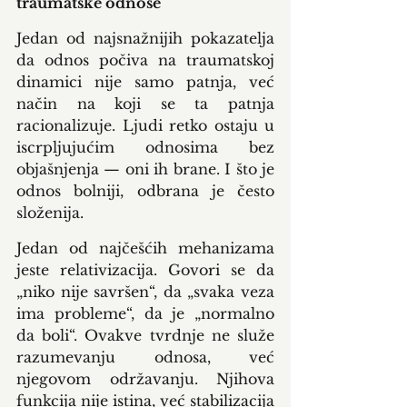
traumatske odnose
Jedan od najsnažnijih pokazatelja 
da odnos počiva na traumatskoj 
dinamici nije samo patnja, već 
način na koji se ta patnja 
racionalizuje. Ljudi retko ostaju u 
iscrpljujućim odnosima bez 
objašnjenja — oni ih brane. I što je 
odnos bolniji, odbrana je često 
složenija.
Jedan od najčešćih mehanizama 
jeste relativizacija. Govori se da 
„niko nije savršen“, da „svaka veza 
ima probleme“, da je „normalno 
da boli“. Ovakve tvrdnje ne služe 
razumevanju odnosa, već 
njegovom održavanju. Njihova 
funkcija nije istina, već stabilizacija 