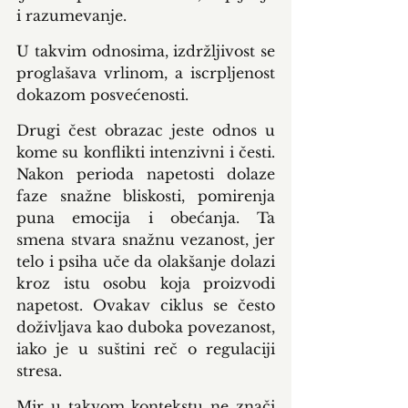
i razumevanje.
U takvim odnosima, izdržljivost se 
proglašava vrlinom, a iscrpljenost 
dokazom posvećenosti.
Drugi čest obrazac jeste odnos u 
kome su konflikti intenzivni i česti. 
Nakon perioda napetosti dolaze 
faze snažne bliskosti, pomirenja 
puna emocija i obećanja. Ta 
smena stvara snažnu vezanost, jer 
telo i psiha uče da olakšanje dolazi 
kroz istu osobu koja proizvodi 
napetost. Ovakav ciklus se često 
doživljava kao duboka povezanost, 
iako je u suštini reč o regulaciji 
stresa.
Mir u takvom kontekstu ne znači 