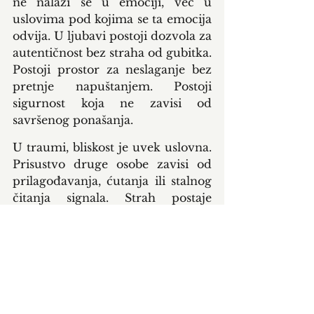
ne nalazi se u emociji, već u 
uslovima pod kojima se ta emocija 
odvija. U ljubavi postoji dozvola za 
autentičnost bez straha od gubitka. 
Postoji prostor za neslaganje bez 
pretnje napuštanjem. Postoji 
sigurnost koja ne zavisi od 
savršenog ponašanja.
U traumi, bliskost je uvek uslovna. 
Prisustvo druge osobe zavisi od 
prilagođavanja, ćutanja ili stalnog 
čitanja signala. Strah postaje 
osnovni regulator odnosa, a ne 
poverenje.
Zato je ključno pitanje ne koliko se 
nešto snažno oseća, već šta taj 
osećaj proizvodi. Da li odnos 
smiruje ili uznemirava. Da li širi ili 