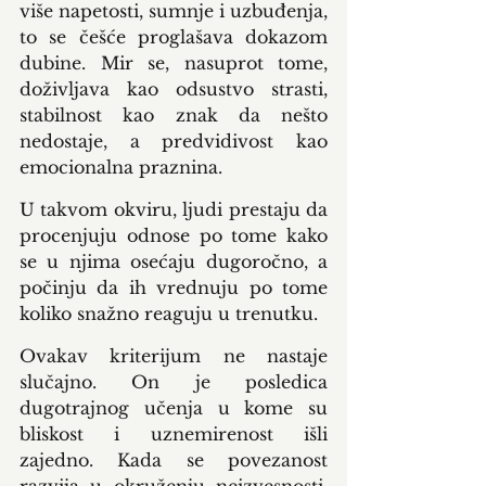
više napetosti, sumnje i uzbuđenja, 
to se češće proglašava dokazom 
dubine. Mir se, nasuprot tome, 
doživljava kao odsustvo strasti, 
stabilnost kao znak da nešto 
nedostaje, a predvidivost kao 
emocionalna praznina.
U takvom okviru, ljudi prestaju da 
procenjuju odnose po tome kako 
se u njima osećaju dugoročno, a 
počinju da ih vrednuju po tome 
koliko snažno reaguju u trenutku.
Ovakav kriterijum ne nastaje 
slučajno. On je posledica 
dugotrajnog učenja u kome su 
bliskost i uznemirenost išli 
zajedno. Kada se povezanost 