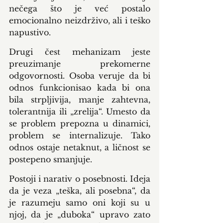
nečega što je već postalo 
emocionalno neizdrživo, ali i teško 
napustivo.
Drugi čest mehanizam jeste 
preuzimanje prekomerne 
odgovornosti. Osoba veruje da bi 
odnos funkcionisao kada bi ona 
bila strpljivija, manje zahtevna, 
tolerantnija ili „zrelija“. Umesto da 
se problem prepozna u dinamici, 
problem se internalizuje. Tako 
odnos ostaje netaknut, a ličnost se 
postepeno smanjuje.
Postoji i narativ o posebnosti. Ideja 
da je veza „teška, ali posebna“, da 
je razumeju samo oni koji su u 
njoj, da je „duboka“ upravo zato 