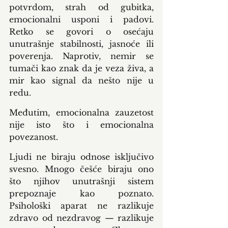
potvrdom, strah od gubitka, 
emocionalni usponi i padovi. 
Retko se govori o osećaju 
unutrašnje stabilnosti, jasnoće ili 
poverenja. Naprotiv, nemir se 
tumači kao znak da je veza živa, a 
mir kao signal da nešto nije u 
redu.
Međutim, emocionalna zauzetost 
nije isto što i emocionalna 
povezanost.
Ljudi ne biraju odnose isključivo 
svesno. Mnogo češće biraju ono 
što njihov unutrašnji sistem 
prepoznaje kao poznato. 
Psihološki aparat ne razlikuje 
zdravo od nezdravog — razlikuje 