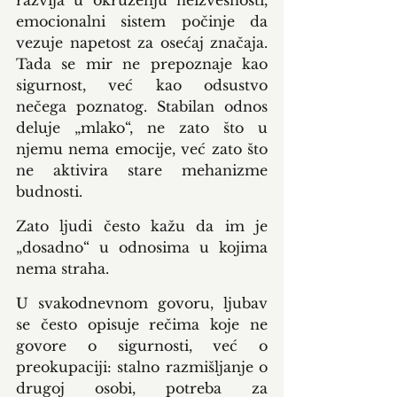
razvija u okruženju neizvesnosti, 
emocionalni sistem počinje da 
vezuje napetost za osećaj značaja. 
Tada se mir ne prepoznaje kao 
sigurnost, već kao odsustvo 
nečega poznatog. Stabilan odnos 
deluje „mlako“, ne zato što u 
njemu nema emocije, već zato što 
ne aktivira stare mehanizme 
budnosti.
Zato ljudi često kažu da im je 
„dosadno“ u odnosima u kojima 
nema straha.
U svakodnevnom govoru, ljubav 
se često opisuje rečima koje ne 
govore o sigurnosti, već o 
preokupaciji: stalno razmišljanje o 
drugoj osobi, potreba za 