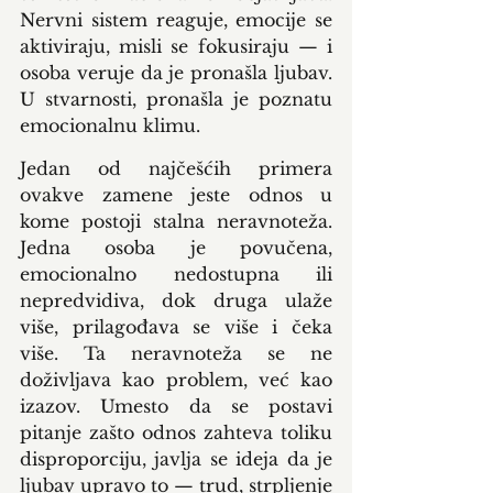
Nervni sistem reaguje, emocije se 
aktiviraju, misli se fokusiraju — i 
osoba veruje da je pronašla ljubav. 
U stvarnosti, pronašla je poznatu 
emocionalnu klimu.
Jedan od najčešćih primera 
ovakve zamene jeste odnos u 
kome postoji stalna neravnoteža. 
Jedna osoba je povučena, 
emocionalno nedostupna ili 
nepredvidiva, dok druga ulaže 
više, prilagođava se više i čeka 
više. Ta neravnoteža se ne 
doživljava kao problem, već kao 
izazov. Umesto da se postavi 
pitanje zašto odnos zahteva toliku 
disproporciju, javlja se ideja da je 
ljubav upravo to — trud, strpljenje 