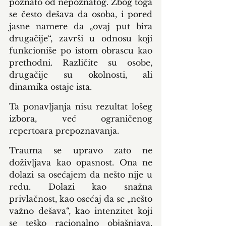
poznato od nepoznatog. Zbog toga 
se često dešava da osoba, i pored 
jasne namere da „ovaj put bira 
drugačije“, završi u odnosu koji 
funkcioniše po istom obrascu kao 
prethodni. Različite su osobe, 
drugačije su okolnosti, ali 
dinamika ostaje ista.
Ta ponavljanja nisu rezultat lošeg 
izbora, već ograničenog 
repertoara prepoznavanja.
Trauma se upravo zato ne 
doživljava kao opasnost. Ona ne 
dolazi sa osećajem da nešto nije u 
redu. Dolazi kao snažna 
privlačnost, kao osećaj da se „nešto 
važno dešava“, kao intenzitet koji 
se teško racionalno objašnjava. 